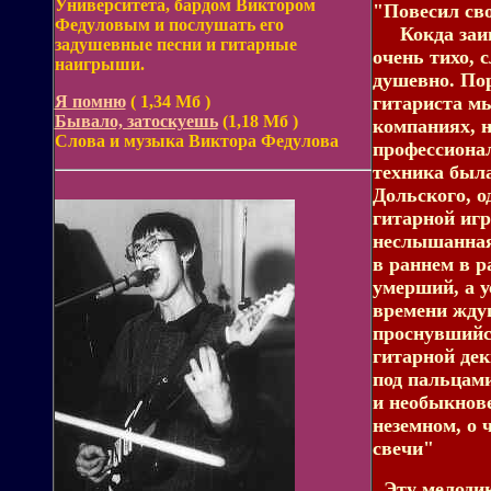
Университета, бардом Виктором
"Повесил св
Федуловым и послушать его
Кокда заигр
задушевные песни и гитарные
очень тихо, 
наигрыши.
душевно. Пор
Я помню
( 1,34 Мб )
гитариста мы
Бывало, затоскуешь
(1,18 Мб )
компаниях, н
Слова и музыка Виктора Федулова
профессиона
техника была
Дольского, о
гитарной игр
неслышанная,
в раннем в р
умерший, а у
времени ждущ
проснувшийс
гитарной дек
под пальцами
и необыкнов
неземном, о 
свечи"
Эту мелодию