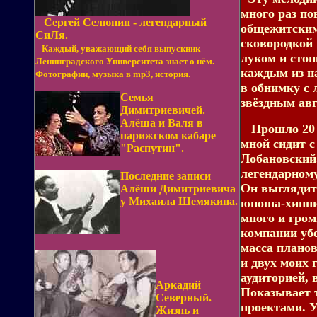
много раз по
Сергей Селюнин - легендарный
общежитским
СиЛя.
сковородкой 
Каждый, уважающий себя выпускник
луком и сто
Ленинградского Университета знает о нём.
каждым из нас
Фотографии, музыка в mp3, история.
в обнимку с
Семья
звёздным ав
Димитриевичей.
Алёша и Валя в
Прошло 20 л
парижском кабаре
мной сидит с
"Распутин".
Лобановский
легендарному
Последние записи
Он выглядит
Алёши Димитриевича
у Михаила Шемякина.
юноша-хиппи
много и гром
компании убе
масса планов
и двух моих 
аудиторией, 
Аркадий
Показывает 
Северный.
проектами. У
Жизнь и