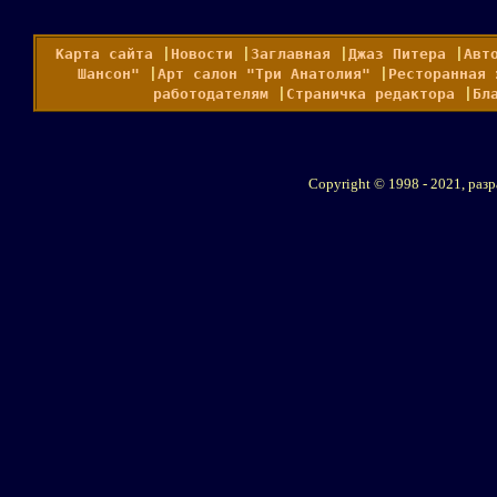
Карта сайта
|
Новости
|
Заглавная
|
Джаз Питера
|
Авт
Шансон"
|
Арт салон "Три Анатолия"
|
Ресторанная 
работодателям
|
Страничка редактора
|
Бл
Copyright © 1998 - 2021, ра