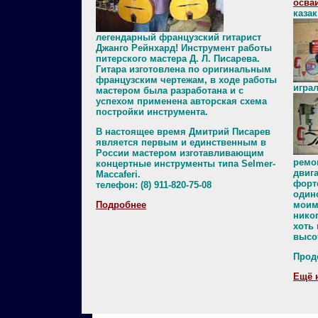
осва
каза
легендарный французский гитарист
Джанго Рейнхард! Инструмент работы
питерского мастера Д. Л. Писарева.
Гитара изготовлена по оригинальным
французским чертежам, в ходе работы
играл
мастером была разработана и с
успехом применена авторская схема
постройки инструмента.
В настоящее время Дмитрий Писарев
является первым и единственным в
России мастером изготавливающим
ремо
концертные инструменты типа Selmer-
двига
Maccaferi.
форт
телефон: (8) 911-820-75-08
одино
Подробнее
моим
никог
хоть 
высо
Прод
Ещё н