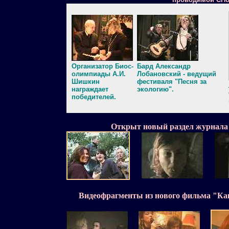
Организатор Биос-
Бард Александр
олимпиады А.И.
Лобановский - ведущий
Шишкин
фестиваля "Песня за
награждает
экологию".
победителей.
Открыт новый раздел журнала
Видеофрагменты из нового фильма "Как