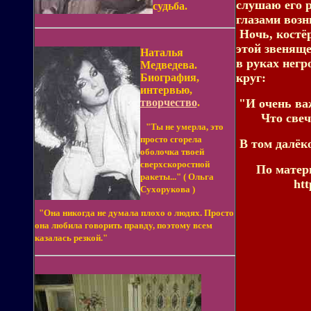
слушаю его р
судьба.
глазами возн
Ночь, костёр
этой звенящ
Наталья
в руках негр
Медведева.
круг:
Биография,
интервью,
творчество
.
"И очень важ
Что свеч
"Ты не умерла, это
просто сгорела
В том далёко
оболочка твоей
сверхскоростной
По матер
ракеты..." ( Ольга
htt
Сухорукова )
"Она никогда не думала плохо о людях. Просто
она любила говорить правду, поэтому всем
казалась резкой."