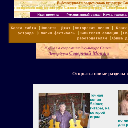
Видеожурнал о современной культуре С
менной культуре Санкт-Петербурга "Северный Мотив" это жур
Идея проекта
Гуманитарный раздел
Наука, техника,
Карта сайта
|
Новости
|
Джаз
|
Авторская песня
|
Класс
эстрада
|
Елагин фестиваль
|
Любителям авиации
|
Сп
работодателям
|
Афиша д
Журнал о современной культуре Санкт-
Северный Мотив
Петербурга
Открыты новые разделы 
Точная
копия
Selmer,
гитары, на
которой
играл
но л
для 