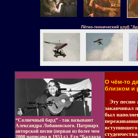
Лётно-технический
клуб "Ар
О чём-то д
близком и 
Эту песню я
заканчивал п
был наполнен
“Солнечный бард” - так называют
переживания
Александра Лобановского. Патриарх
вступившего
авторской песни (первая из более чем
студенчества
2000 написана в 1953 г.) Его “Баллада