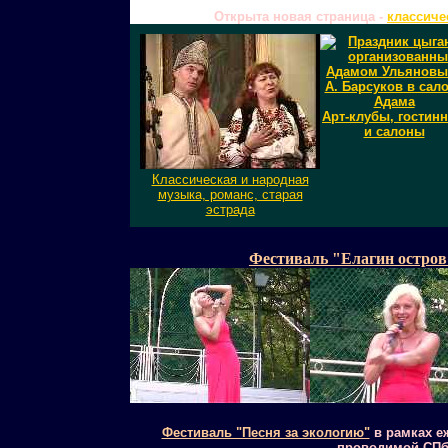
Открыта новая страница -
классиче
Арт-клубы, гостин
и салоны
Классическая и народная
музыка, романс, старая
эстрада
Фестиваль "Елагин остров 
Фестиваль "Песня за экологию"
в рамках е
проводимой СПб