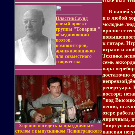
тоже был тих
В нашей уни
и в любой хо
ПластикСаунд
-
новый проект
молодые люд
группы
"Товарищ "
,
вролне естес
обьединяющий
повышенного 
поэтов,
к гитаре. Иг
композиторов,
играли и люб
аранжировщиков
Техника испо
для совместного
творчества.
семь аккордо
пара перебор
достаточно 
непревзойдён
репертуара.
восторг, нез
"под Высоцко
пения, оглуш
озере работа
лиричным, п
"виртуозным
Хорошо посидеть за праздничным
столом с выпускником Ленинградского
напевая негр