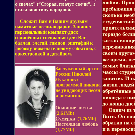
любви. Прош
о свечах” (“Сгорая, плачут свечи”...)
пребывания в
стала воистину народной.
сколько необ
студенческой
Сложит Вам и Вашим друзьям
памятные песни-подарки. Запишет
приятельских
персональный компакт-диск
гораздо бол
сочинённых специально для Вас
заставляюще
баллад, элегий, гимнов, эпитафий к
переживаниям
любому знаменательному событию, с
своим другом
оркестровкой и дизайном.
же время, не
самых близк
Заслуженный артист
массы студен
России Николай
занятия. И н
Лукашов с
жизни людей 
программой никогда
не увядающих песен
обретённые д
и романсов.
никогда с ни
до конца дне
Опавшие листья
Одним из т
(2,61Mb)
Витя. Он поя
Сумерки
(1,76Mb)
обратив на с
Настоящая любовь
и в переносн
(1,77Mb)